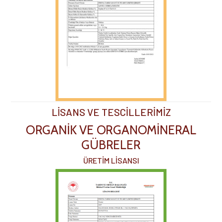
LİSANS VE TESCİLLERİMİZ
ORGANİK VE ORGANOMİNERAL
GÜBRELER
ÜRETİM LİSANSI