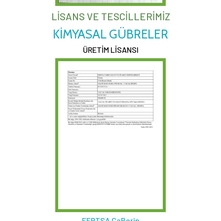
LİSANS VE TESCİLLERİMİZ
KİMYASAL GÜBRELER
ÜRETİM LİSANSI
FERTSA CaBorin