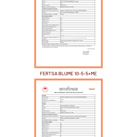
FERTSA BLUME 10-5-5+ME